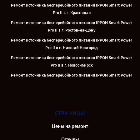
Ремонт источника бесперебойного питания IPPON Smart Power
Pro II в г. Краснодар
Ремонт источника бесперебойного питания IPPON Smart Power
Pro II в г. Ростов-на-Дону
Ремонт источника бесперебойного питания IPPON Smart Power
Pro II в г. Нижний Новгород
Ремонт источника бесперебойного питания IPPON Smart Power
Pro II в г. Новосибирск
Ремонт источника бесперебойного питания IPPON Smart Power
Pro II в г. Челябинск
Ремонт источника бесперебойного питания IPPON Smart Power
Pro II в г. Екатеринбург
Ремонт источника бесперебойного питания IPPON Smart Power
СТРАНИЦЫ
Pro II в г. Москва
Цены на ремонт
Ремонт источника бесперебойного питания IPPON Smart Power
Pro II в г. Санкт-Петербург
Отзывы