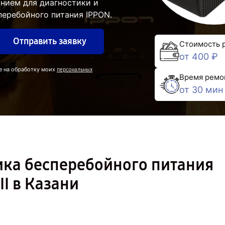
нием для диагностики и
перебойного питания IPPON.
Отправить заявку
Стоимость 
от 400 ₽
е на обработку моих
персональных
Время ремо
от 30 мин
ика бесперебойного питания
II в Казани