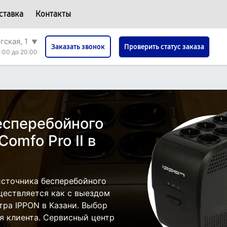
ставка
Контакты
гская, 1
▼
Проверить статус заказа
Заказать звонок
:00 до 20:00
есперебойного
omfo Pro II в
источника бесперебойного
уществляется как с выездом
нтра IPPON в Казани. Выбор
я клиента. Сервисный центр