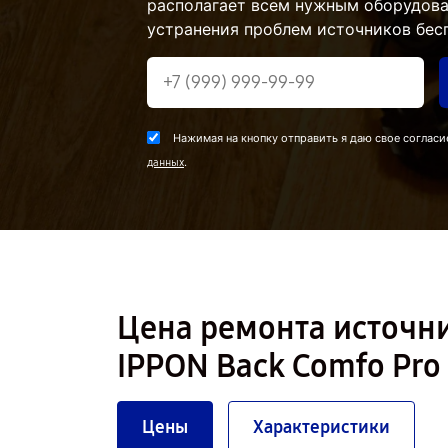
располагает всем нужным оборудова
устранения проблем источников бес
Нажимая на кнопку отправить я даю свое согласи
.
данных
Цена ремонта источн
IPPON Back Comfo Pro 
Цены
Характеристики