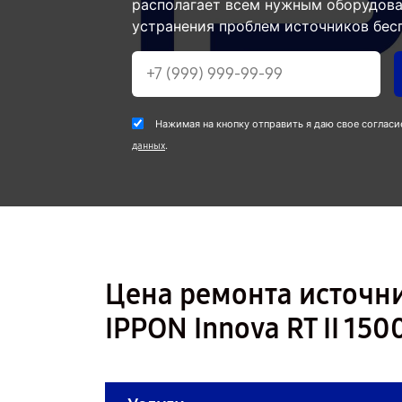
располагает всем нужным оборудова
устранения проблем источников бес
Нажимая на кнопку отправить я даю свое согласи
.
данных
Цена ремонта источн
IPPON Innova RT II 150