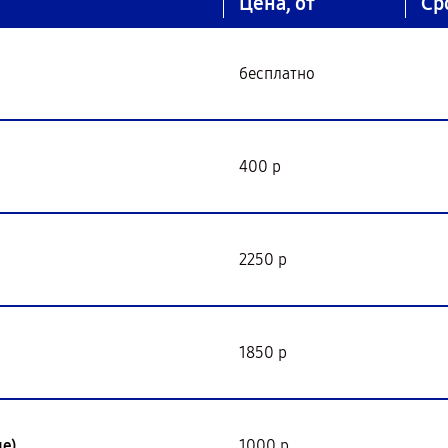
Цена, от
Ср
бесплатно
400 р
2250 р
1850 р
е)
1000 р