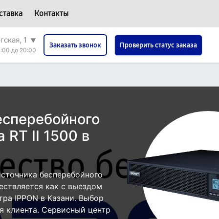
ставка
Контакты
гская, 1
▼
Проверить статус заказа
Заказать звонок
:00 до 20:00
есперебойного
 RT II 1500 в
источника бесперебойного
ществляется как с выездом
нтра IPPON в Казани. Выбор
я клиента. Сервисный центр